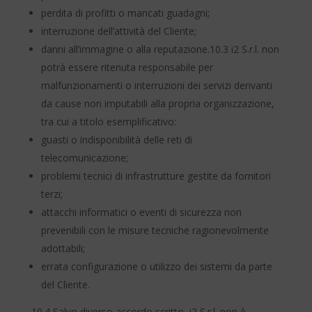
perdita di profitti o mancati guadagni;
interruzione dell’attività del Cliente;
danni all’immagine o alla reputazione.10.3 i2 S.r.l. non
potrà essere ritenuta responsabile per
malfunzionamenti o interruzioni dei servizi derivanti
da cause non imputabili alla propria organizzazione,
tra cui a titolo esemplificativo:
guasti o indisponibilità delle reti di
telecomunicazione;
problemi tecnici di infrastrutture gestite da fornitori
terzi;
attacchi informatici o eventi di sicurezza non
prevenibili con le misure tecniche ragionevolmente
adottabili;
errata configurazione o utilizzo dei sistemi da parte
del Cliente.
10.4 Salvo diverso accordo scritto, i2 S.r.l. non è