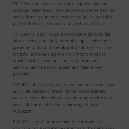
7.8 i2 S.r.l. non esercita un controllo preventivo sui
contenuti trasmessi o memorizzati dal Cliente tramite i
servizi forniti e non potrà essere ritenuta responsabile
per i contenuti o le informazioni gestite dal Cliente.
7.9 Qualora i2 S.r.l. venga a conoscenza di utilizzi dei
servizi in violazione della normativa applicabile o delle
presenti Condizioni Generali, potrà adottare le misure
tecniche necessarie a prevenire o interrompere tali
attività, inclusa la sospensione temporanea del
servizio, dandone comunicazione al Cliente ove
possibile.
7.10 Il Cliente si impegna a tenere indenne e manlevare
i2 S.r.l. da qualsiasi pretesa, danno, responsabilità,
costo o spesa derivante dall’uso improprio o illecito dei
servizi da parte del Cliente o dei soggetti da lui
autorizzati.
7.11 i2 S.r.l. potrà adottare sistemi automatici di
monitoraggio e protezione dell’infrastruttura finalizzati