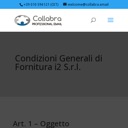
+39 010 596121 (CET)
welcome@collabra.email
Condizioni Generali di
Fornitura i2 S.r.l.
Art. 1 – Oggetto