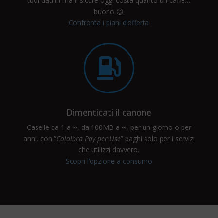
tuoi dati in mani sicure oggi costa quanto un caffè…
buono 😉
Confronta i piani d’offerta

Dimenticati il canone
Caselle da 1 a
∞
, da 100MB a
∞
, per un giorno o per
anni, con “
Colalbra Pay per Use
” paghi solo per i servizi
che utilizzi davvero.
Scopri l’opzione a consumo