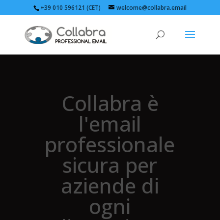
+39 010 596121 (CET)
welcome@collabra.email
Collabra è
l'email
professionale
sicura per
aziende di
ogni