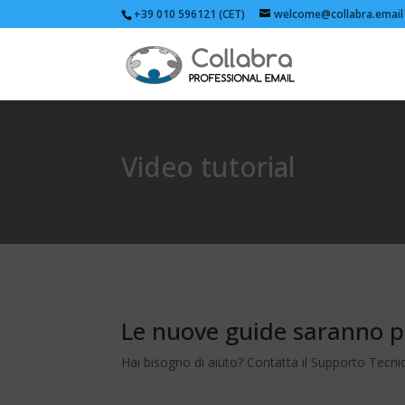
+39 010 596121 (CET)
welcome@collabra.email
Video tutorial
Le nuove guide saranno pr
Hai bisogno di aiuto? Contatta il Supporto Tecni