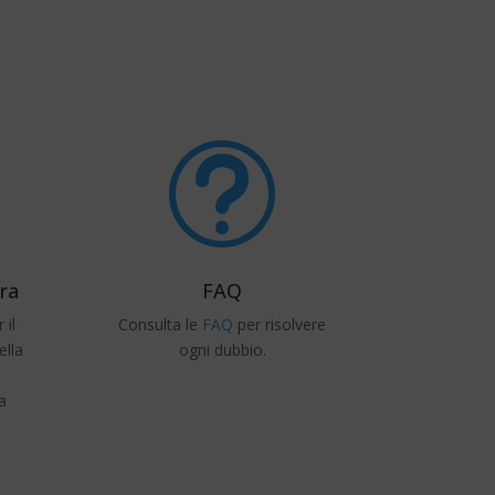
t
bra
FAQ
 il
Consulta le
FAQ
per risolvere
ella
ogni dubbio.
a