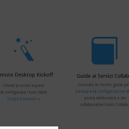

mote Desktop Kickoff
Guide ai Servizi Colla
Consulta le nostre guide per
Chiedi ai nostri esperti
backup
e la
configurazione
d
di configurare i tuoi client
posta elettronica e dei
Scopri il servizio
»
collaborative tools Collabr