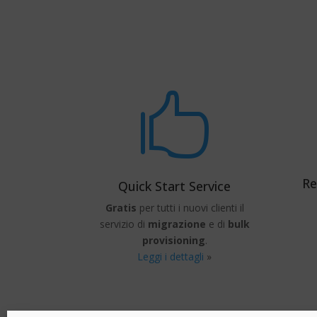

Re
Quick Start Service
Gratis
per tutti i nuovi clienti il
servizio di
migrazione
e di
bulk
provisioning
.
Leggi i dettagli
»