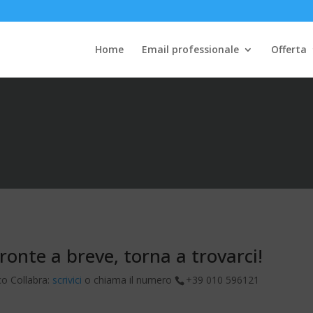
Home
Email professionale
Offerta
onte a breve, torna a trovarci!
co Collabra:
scrivici
o chiama il numero
+39 010 596121