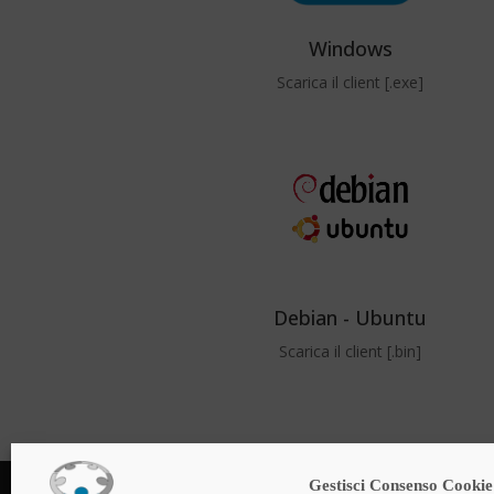
Windows
Scarica il client [.exe]
Debian - Ubuntu
Scarica il client [.bin]
Gestisci Consenso Cookie