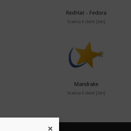
RedHat - Fedora
Scarica il client [.bin]
Mandrake
Scarica il client [.bin]