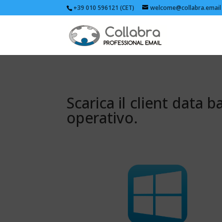
+39 010 596121 (CET)
welcome@collabra.email
Scarica il client data 
operativo.