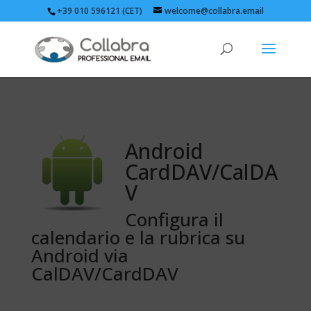
+39 010 596121 (CET)
welcome@collabra.email
Android
CardDAV/CalDA
V
Configura il
calendario e la rubrica su
Android via
CalDAV/CardDAV